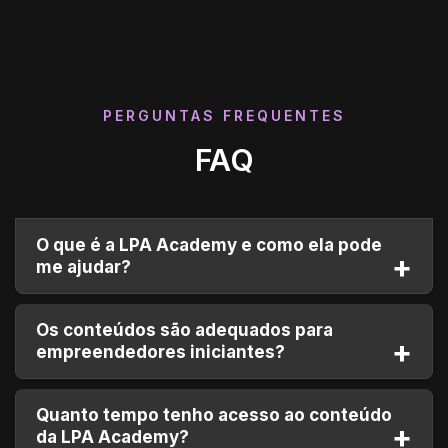
PERGUNTAS FREQUENTES
FAQ
O que é a LPA Academy e como ela pode
me ajudar?
A LPA Academy é uma plataforma de
Os conteúdos são adequados para
aprendizado online dedicada a transformar sua
empreendedores iniciantes?
mentalidade empreendedora e elevar seu
negócio. Oferecemos cursos, e-books, palestras,
Sim! Nossos conteúdos são desenhados tanto
Quanto tempo tenho acesso ao conteúdo
mentorias e muito mais, todos voltados para
para iniciantes quanto para empreendedores
da LPA Academy?